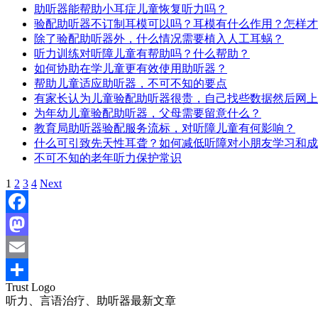
助听器能帮助小耳症儿童恢复听力吗？
验配助听器不订制耳模可以吗？耳模有什么作用？怎样才
除了验配助听器外，什么情况需要植入人工耳蜗？
听力训练对听障儿童有帮助吗？什么帮助？
如何协助在学儿童更有效使用助听器？
帮助儿童适应助听器，不可不知的要点
有家长认为儿童验配助听器很贵，自己找些数据然后网上
为年幼儿童验配助听器，父母需要留意什么？
教育局助听器验配服务流标，对听障儿童有何影响？
什么可引致先天性耳聋？如何减低听障对小朋友学习和成
不可不知的老年听力保护常识
Navigation
1
2
3
4
Next
Facebook
Mastodon
Email
Trust Logo
分
听力、言语治疗、助听器最新文章
享