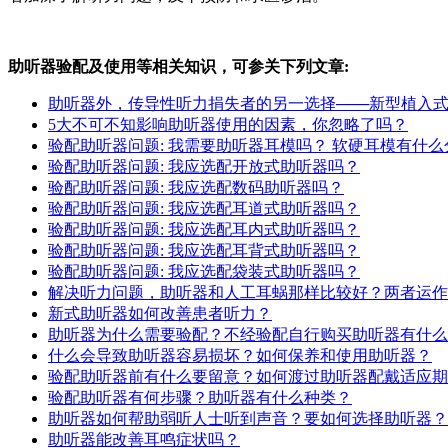
助听器验配及使用等相关知识，可参关下列文章:
助听器外，传导性听力捐失者的另一选择───新型植入
5大不可不知影响助听器使用的因素，你忽略了吗？
验配助听器问题: 我需要助听器耳模吗？ 软硬耳模有什么
验配助听器问题: 我应选配开放式助听器吗？
验配助听器问题: 我应选配数码助听器吗？
验配助听器问题: 我应选配耳道式助听器吗？
验配助听器问题: 我应选配耳内式助听器吗？
验配助听器问题: 我应选配耳背式助听器吗？
验配助听器问题: 我应选配袋装式助听器吗？
解决听力问题，助听器和人工耳蜗那样比较好？两者运作
新式助听器如何改善患者听力？
助听器为什么需要验配？不经验配自行购买助听器有什么
什么会导致助听器容易损坏？如何保养和使用助听器？
验配助听器前有什么要留意？如何渡过助听器配戴适应期
验配助听器有何步骤？助听器有什么种类？
助听器如何帮助弱听人士听到声音？要如何选择助听器？
助听器能改善耳鸣症状吗？