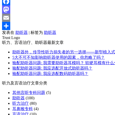
Facebook
Mastodon
Email
发表在
助听器
|
标签为
助听器
分
Trust Logo
享
听力、言语治疗、助听器最新文章
助听器外，传导性听力捐失者的另一选择───新型植入
5大不可不知影响助听器使用的因素，你忽略了吗？
验配助听器问题: 我需要助听器耳模吗？ 软硬耳模有什么
验配助听器问题: 我应选配开放式助听器吗？
验配助听器问题: 我应选配数码助听器吗？
听力及言语治疗文章分类
其他言听专科问题
(5)
助听器
(100)
听力治疗
(80)
耳鼻喉专科
(4)
言语治疗
(10)