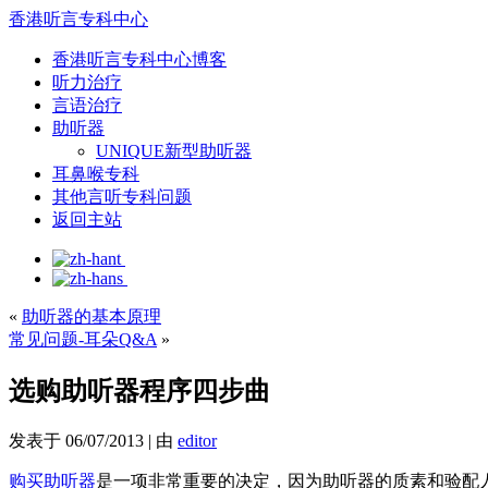
香港听言专科中心
香港听言专科中心博客
听力治疗
言语治疗
助听器
UNIQUE新型助听器
耳鼻喉专科
其他言听专科问题
返回主站
«
助听器的基本原理
常见问题-耳朵Q&A
»
选购助听器程序四步曲
发表于
06/07/2013
|
由
editor
购买助听器
是一项非常重要的决定，因为助听器的质素和验配