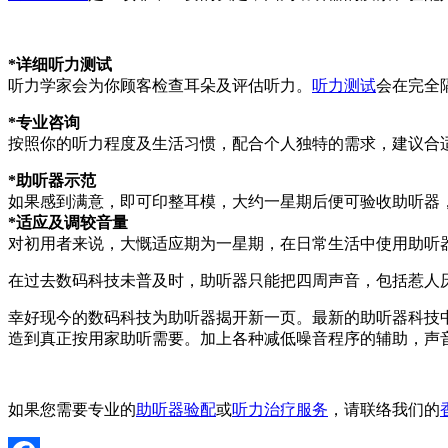
*详细听力测试
听力学家会为你顾客检查耳朵及评估听力。
听力测试
会在完全
*专业咨询
按照你的听力程度及生活习惯，配合个人独特的需求，建议合
*助听器示范
如果感到满意，即可印整耳模，大约一星期后便可验收助听器
*适应及调较音量
对初用者来说，大慨适应期为一星期，在日常生活中使用助听
在过去数码科技未普及时，助听器只能把四周声音，包括惹人
幸好现今的数码科技为助听器揭开新一页。最新的助听器科技
造到真正按用家助听需要。加上各种减低噪音程序的辅助，声
如果您需要专业的
助听器验配
或
听力治疗服务
，请联络我们的