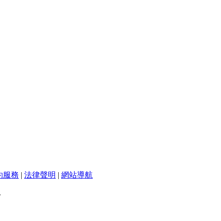
約服務
|
法律聲明
|
網站導航
.