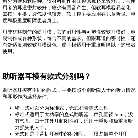
料分为硬和软两种。软材料制作的耳模佩戴起来较舒适，与使
用者的耳道密封较好，较少有回音产生。但软耳模容易老化，
需按时更换，透气度也较差。软耳模主要应用在儿童听障、重
度和极重度听障患者身上。
用硬材料制作的硬耳模，它的耐用性与可塑性较软耳模好，容
易制作成各种形状，符合不同的需求。但跟耳道的密封性，还
有舒适度则较软耳模逊色。硬耳模适用于重度听障以下的患者
使用。
助听器耳模有款式分别吗？
助听器耳模有不同的款式，主要按照个别听障人士的听力情况
和耳形作为选择条件。
堵耳式可以分为标准式，壳式和骨架式三种。
标准式适用于大功率的盒式助听器，声孔直径2mm，没
有气孔，由于其外耳封闭性好，适用于重度和极重度听
力损失的人士。
壳式则是耳背机耳模中的标准型。耳模占据整个耳甲