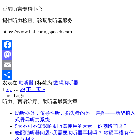
香港听言专科中心
提供听力检查、验配助听器服务
https: //www.hkhearingspeech.com
Facebook
Mastodon
Email
发表在
助听器
|
标签为
数码助听器
分
1
2
3
…
29
下一页 »
享
Trust Logo
听力、言语治疗、助听器最新文章
助听器外，传导性听力捐失者的另一选择───新型植入
式骨导听力系统
5大不可不知影响助听器使用的因素，你忽略了吗？
验配助听器问题: 我需要助听器耳模吗？ 软硬耳模有什
么分别？