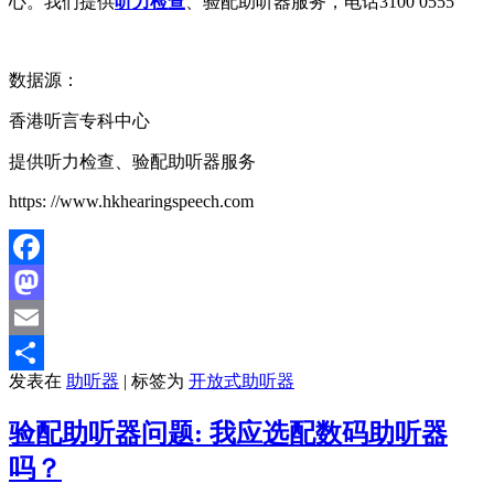
心。我们提供
听力检查
、验配助听器服务，电话3100 0555
数据源：
香港听言专科中心
提供听力检查、验配助听器服务
https: //www.hkhearingspeech.com
Facebook
Mastodon
Email
发表在
助听器
|
标签为
开放式助听器
分
享
验配助听器问题: 我应选配数码助听器
吗？