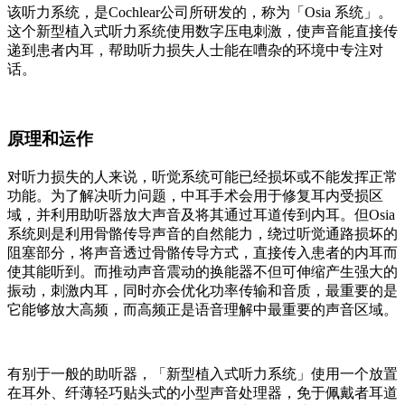
该听力系统，是Cochlear公司所研发的，称为「Osia 系统」。
这个新型植入式听力系统使用数字压电刺激，使声音能直接传
递到患者内耳，帮助听力损失人士能在嘈杂的环境中专注对
话。
原理和运作
对听力损失的人来说，听觉系统可能已经损坏或不能发挥正常
功能。为了解决听力问题，中耳手术会用于修复耳内受损区
域，并利用助听器放大声音及将其通过耳道传到内耳。但Osia
系统则是利用骨骼传导声音的自然能力，绕过听觉通路损坏的
阻塞部分，将声音透过骨骼传导方式，直接传入患者的内耳而
使其能听到。而推动声音震动的换能器不但可伸缩产生强大的
振动，刺激内耳，同时亦会优化功率传输和音质，最重要的是
它能够放大高频，而高频正是语音理解中最重要的声音区域。
有别于一般的助听器，「新型植入式听力系统」使用一个放置
在耳外、纤薄轻巧贴头式的小型声音处理器，免于佩戴者耳道