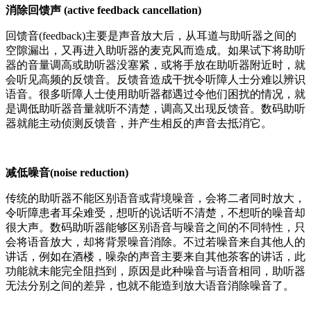
消除回馈声 (active feedback cancellation)
回馈音(feedback)主要是声音放大后，从耳道与助听器之间的
空隙漏出，又再进入助听器的麦克风而造成。如果试下将助听
器的音量调高或助听器没塞紧，或将手放在助听器附近时，就
会听见高频的反馈音。反馈音造成干扰令听障人士分难以辨识
语音。很多听障人士使用助听器都遇过令他们困扰的情况，就
是调低助听器音量就听不清楚，调高又出现反馈音。数码助听
器就能主动侦测反馈音，并产生相反的声音去抵消它。
减低噪音(noise reduction)
传统的助听器不能区别语音或背境噪音，会将二者同时放大，
令听障患者耳朵难受，想听的说话听不清楚，不想听的噪音却
很大声。数码助听器能够区别语音与噪音之间的不同特性，只
会将语音放大，却将背景噪音消除。不过若噪音来自其他人的
讲话，例如在酒楼，噪杂的声音主要来自其他茶客的讲话，此
功能就未能完全阻挡到，原因是此种噪音与语音相同，助听器
无法分别之间的差异，也就不能造到放大语音消除噪音了。