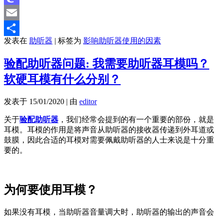
Mastodon
Email
发表在
助听器
|
标签为
影响助听器使用的因素
分
享
验配助听器问题: 我需要助听器耳模吗？
软硬耳模有什么分别？
发表于
15/01/2020
|
由
editor
关于
验配助听器
，我们经常会提到的有一个重要的部份，就是
耳模。耳模的作用是将声音从助听器的接收器传递到外耳道或
鼓膜，因此合适的耳模对需要佩戴助听器的人士来说是十分重
要的。
为何要使用耳模？
如果没有耳模，当助听器音量调大时，助听器的输出的声音会