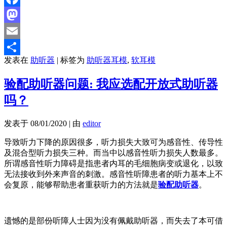
Facebook
Mastodon
Email
发表在
助听器
|
标签为
助听器耳模
,
软耳模
分
享
验配助听器问题: 我应选配开放式助听器
吗？
发表于
08/01/2020
|
由
editor
导致听力下降的原因很多，听力损失大致可为感音性、传导性
及混合型听力损失三种。而当中以感音性听力损失人数最多。
所谓感音性听力障碍是指患者内耳的毛细胞病变或退化，以致
无法接收到外来声音的刺激。感音性听障患者的听力基本上不
会复原，能够帮助患者重获听力的方法就是
验配助听器
。
遗憾的是部份听障人士因为没有佩戴助听器，而失去了本可借