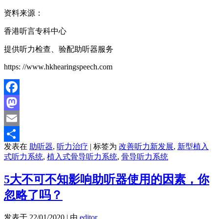
资料来源：
香港听言专科中心
提供听力检查、验配助听器服务
https: //www.hkhearingspeech.com
Facebook
Mastodon
Email
发表在
助听器
,
听力治疗
|
标签为
改善听力新发展
,
新型植入
分
式听力系统
,
植入式骨导听力系统
,
骨导听力系统
享
5大不可不知影响助听器使用的因素，你
忽略了吗？
发表于
22/01/2020
|
由
editor